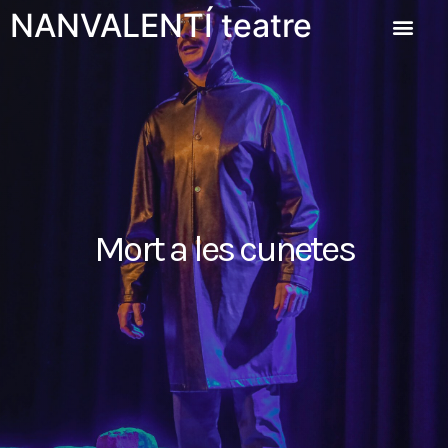
NANVALENTÍ teatre
Mort a les cunetes