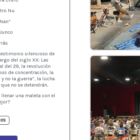
atro Nu
“Nan”
 Junco
rràs
estimonio silencioso de
argo del siglo XX: Las
al del 29, la revolución
mpos de concentración, la
y no la guerra”, la lucha
 que no se detendrán.
a llenar una maleta con el
ejor?
TOS