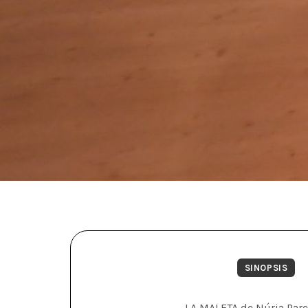
SINOPSIS
LA MALETA de Núria Pare